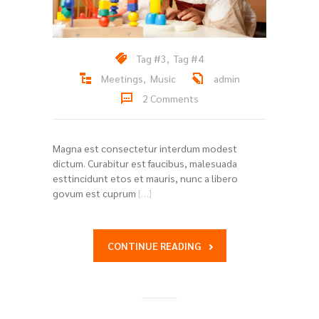
Tag #3
,
Tag #4
Meetings
,
Music
admin
2 Comments
Magna est consectetur interdum modest
dictum. Curabitur est faucibus, malesuada
esttincidunt etos et mauris, nunc a libero
govum est cuprum
[…]
CONTINUE READING