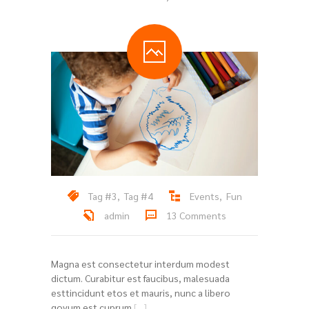
Tag #3
,
Tag #4
Events
,
Fun
admin
13 Comments
Magna est consectetur interdum modest
dictum. Curabitur est faucibus, malesuada
esttincidunt etos et mauris, nunc a libero
govum est cuprum
[…]