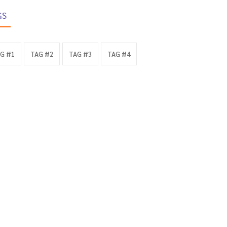
GS
G #1
TAG #2
TAG #3
TAG #4