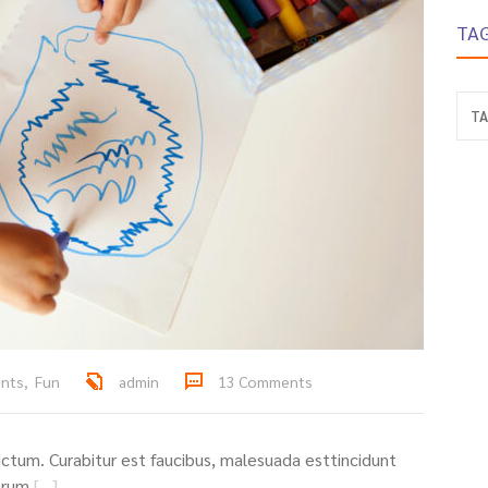
TA
TA
ents
,
Fun
admin
13 Comments
tum. Curabitur est faucibus, malesuada esttincidunt
prum
[…]