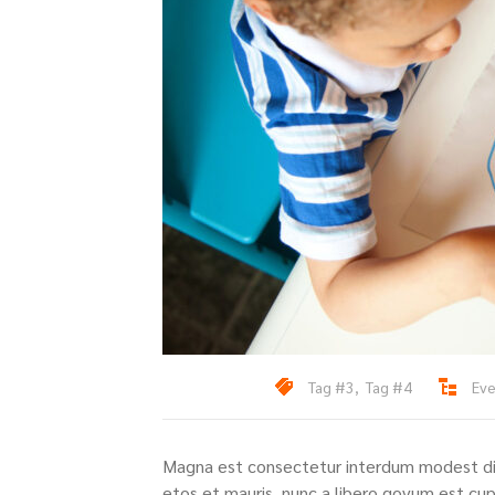
Tag #3
,
Tag #4
Ev
Magna est consectetur interdum modest dic
etos et mauris, nunc a libero govum est cu