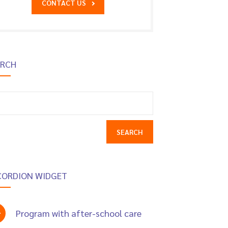
CONTACT US
ARCH
earch
r:
CORDION WIDGET
Program with after-school care