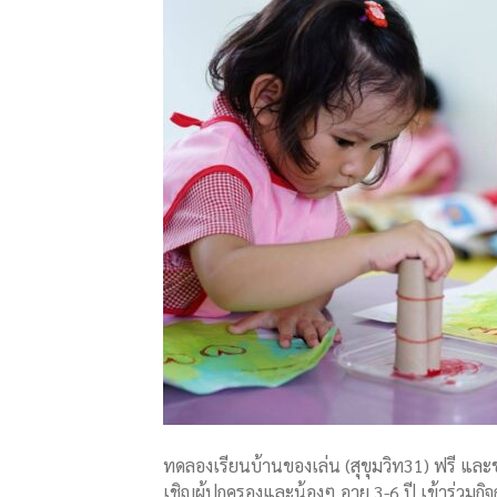
ทดลองเรียนบ้านของเล่น (สุขุมวิท31) ฟรี แ
เชิญผู้ปกครองและน้องๆ อายุ 3-6 ปี เข้าร่วมก