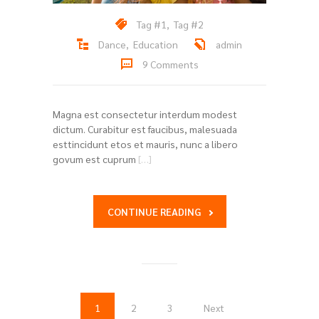
Tag #1
,
Tag #2
Dance
,
Education
admin
9 Comments
Magna est consectetur interdum modest
dictum. Curabitur est faucibus, malesuada
esttincidunt etos et mauris, nunc a libero
govum est cuprum
[…]
CONTINUE READING
1
2
3
Next