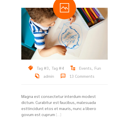
Tag #3
,
Tag #4
Events
,
Fun
admin
13 Comments
Magna est consectetur interdum modest
dictum. Curabitur est faucibus, malesuada
esttincidunt etos et mauris, nunc a libero
govum est cuprum
[…]