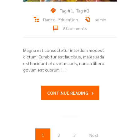
Tag #1
,
Tag #2
Dance
,
Education
admin
9 Comments
Magna est consectetur interdum modest
dictum. Curabitur est faucibus, malesuada
esttincidunt etos et mauris, nunc a libero
govum est cuprum
[…]
CONTINUE READING
1
2
3
Next