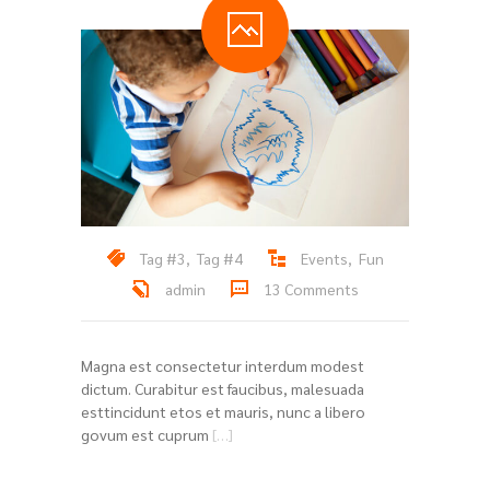
Tag #3
,
Tag #4
Events
,
Fun
admin
13 Comments
Magna est consectetur interdum modest
dictum. Curabitur est faucibus, malesuada
esttincidunt etos et mauris, nunc a libero
govum est cuprum
[…]