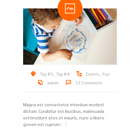
Tag #3
,
Tag #4
Events
,
Fun
admin
13 Comments
Magna est consectetur interdum modest
dictum. Curabitur est faucibus, malesuada
esttincidunt etos et mauris, nunc a libero
govum est cuprum
[…]