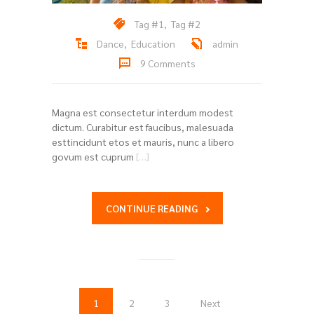
Tag #1
,
Tag #2
Dance
,
Education
admin
9 Comments
Magna est consectetur interdum modest
dictum. Curabitur est faucibus, malesuada
esttincidunt etos et mauris, nunc a libero
govum est cuprum
[…]
CONTINUE READING
1
2
3
Next