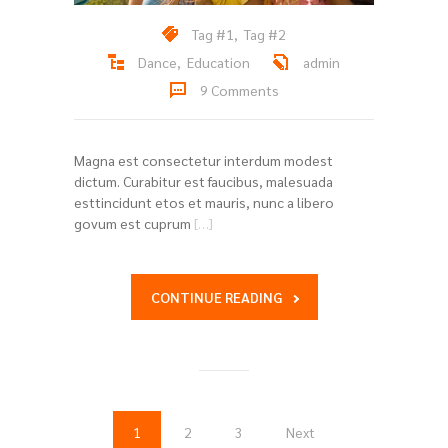
Tag #1
,
Tag #2
Dance
,
Education
admin
9 Comments
Magna est consectetur interdum modest
dictum. Curabitur est faucibus, malesuada
esttincidunt etos et mauris, nunc a libero
govum est cuprum
[…]
CONTINUE READING
1
2
3
Next