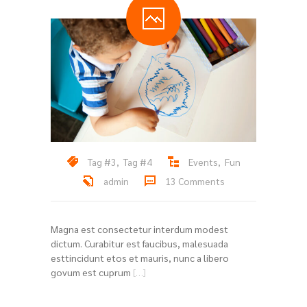
Tag #3
,
Tag #4
Events
,
Fun
admin
13 Comments
Magna est consectetur interdum modest
dictum. Curabitur est faucibus, malesuada
esttincidunt etos et mauris, nunc a libero
govum est cuprum
[…]