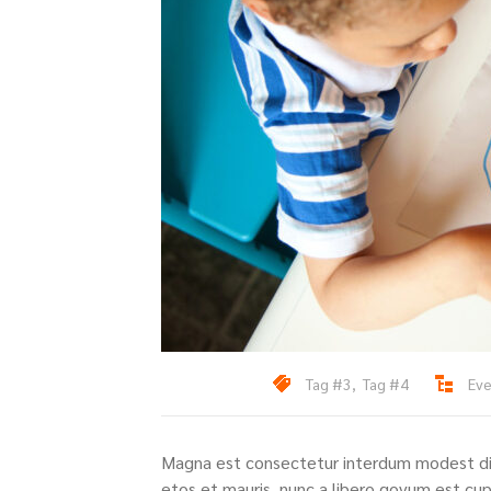
Tag #3
,
Tag #4
Ev
Magna est consectetur interdum modest dic
etos et mauris, nunc a libero govum est cu