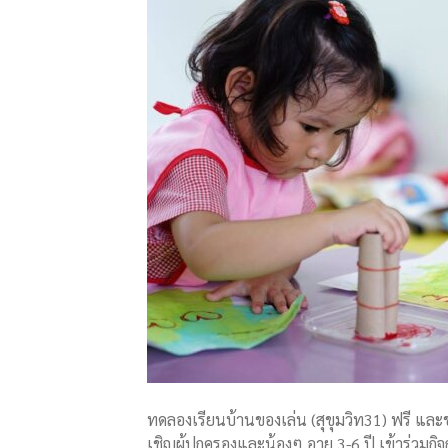
ทดลองเรียนบ้านของเล่น (สุขุมวิท31) ฟรี แ
เชิญผู้ปกครองและน้องๆ อายุ 3-6 ปี เข้าร่วมก