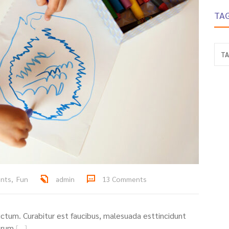
TA
TA
ents
,
Fun
admin
13 Comments
tum. Curabitur est faucibus, malesuada esttincidunt
prum
[…]