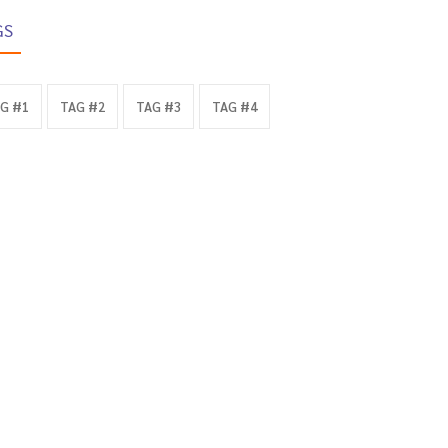
GS
G #1
TAG #2
TAG #3
TAG #4