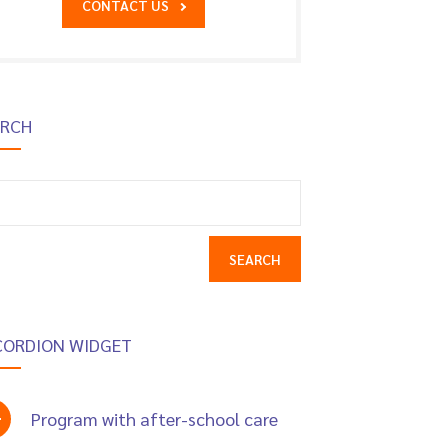
CONTACT US
ARCH
earch
r:
CORDION WIDGET
Program with after-school care