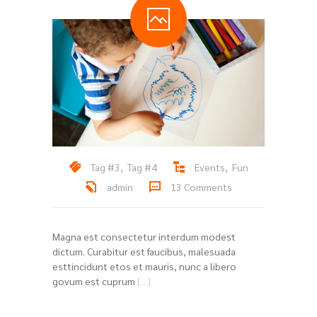
Tag #3
,
Tag #4
Events
,
Fun
admin
13 Comments
Magna est consectetur interdum modest
dictum. Curabitur est faucibus, malesuada
esttincidunt etos et mauris, nunc a libero
govum est cuprum
[…]