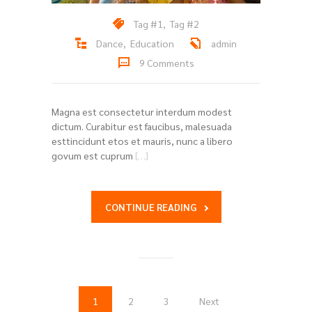
Tag #1
,
Tag #2
Dance
,
Education
admin
9 Comments
Magna est consectetur interdum modest
dictum. Curabitur est faucibus, malesuada
esttincidunt etos et mauris, nunc a libero
govum est cuprum
[…]
CONTINUE READING
1
2
3
Next