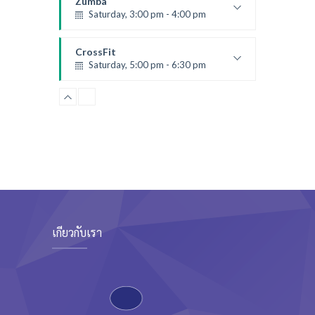
Zumba
Saturday, 3:00 pm - 4:00 pm
Preschool class
Emma Brown
CrossFit
Saturday, 5:00 pm - 6:30 pm
Advanced
Kevin Nomak
CrossFit
Sunday, 3:00 pm - 4:00 pm
Beginners
Kevin Nomak
CrossFit
Tuesday, 3:00 pm - 4:00 pm
Intermediate
Kevin Nomak
เกี่ยวกับเรา