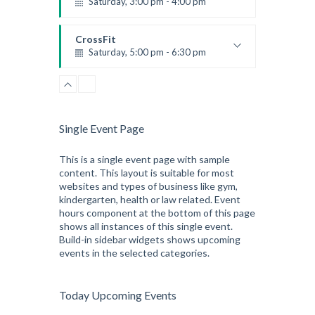
Saturday, 3:00 pm - 4:00 pm
Preschool class
Emma Brown
CrossFit
Saturday, 5:00 pm - 6:30 pm
Advanced
Kevin Nomak
CrossFit
Sunday, 3:00 pm - 4:00 pm
Beginners
Single Event Page
Kevin Nomak
CrossFit
Tuesday, 3:00 pm - 4:00 pm
This is a single event page with sample
content. This layout is suitable for most
Intermediate
websites and types of business like gym,
Kevin Nomak
kindergarten, health or law related. Event
hours component at the bottom of this page
shows all instances of this single event.
Build-in sidebar widgets shows upcoming
events in the selected categories.
Today Upcoming Events