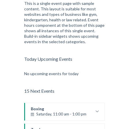
Tuesday, 3:00 pm - 4:00 pm
This is a single event page with sample
content. This layout is suitable for most
Intermediate
websites and types of business like gym,
Kevin Nomak
kindergarten, health or law related. Event
hours component at the bottom of this page
shows all instances of this single event.
Build-in sidebar widgets shows upcoming
events in the selected categories.
Today Upcoming Events
No upcoming events for today
15 Next Events
Boxing
Saturday, 11:00 am - 1:00 pm
Boxing class
Robert Bandana