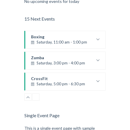
No upcoming events for today
15 Next Events
Boxing
Saturday, 11:00 am - 1:00 pm
Boxing class
Robert Bandana
Zumba
Saturday, 3:00 pm - 4:00 pm
Preschool class
Emma Brown
CrossFit
Saturday, 5:00 pm - 6:30 pm
Advanced
Kevin Nomak
CrossFit
Sunday, 3:00 pm - 4:00 pm
Beginners
Single Event Page
Kevin Nomak
CrossFit
Tuesday, 3:00 pm - 4:00 pm
This is a single event page with sample