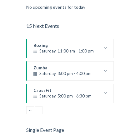
No upcoming events for today
15 Next Events
Boxing
Saturday, 11:00 am - 1:00 pm
Boxing class
Robert Bandana
Zumba
Saturday, 3:00 pm - 4:00 pm
Preschool class
Emma Brown
CrossFit
Saturday, 5:00 pm - 6:30 pm
Advanced
Kevin Nomak
CrossFit
Sunday, 3:00 pm - 4:00 pm
Beginners
Single Event Page
Kevin Nomak
CrossFit