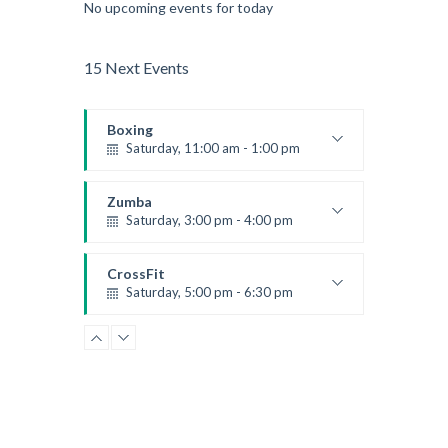
No upcoming events for today
15 Next Events
Boxing
Saturday, 11:00 am - 1:00 pm
Boxing class
Robert Bandana
Zumba
Saturday, 3:00 pm - 4:00 pm
Preschool class
Emma Brown
CrossFit
Saturday, 5:00 pm - 6:30 pm
Advanced
Kevin Nomak
CrossFit
Sunday, 3:00 pm - 4:00 pm
Beginners
Kevin Nomak
CrossFit
Tuesday, 3:00 pm - 4:00 pm