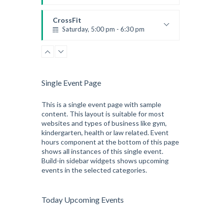
Preschool class
Emma Brown
CrossFit
Saturday, 5:00 pm - 6:30 pm
Advanced
Kevin Nomak
CrossFit
Sunday, 3:00 pm - 4:00 pm
Beginners
Single Event Page
Kevin Nomak
CrossFit
Tuesday, 3:00 pm - 4:00 pm
This is a single event page with sample
content. This layout is suitable for most
Intermediate
websites and types of business like gym,
Kevin Nomak
kindergarten, health or law related. Event
hours component at the bottom of this page
shows all instances of this single event.
Build-in sidebar widgets shows upcoming
events in the selected categories.
Today Upcoming Events