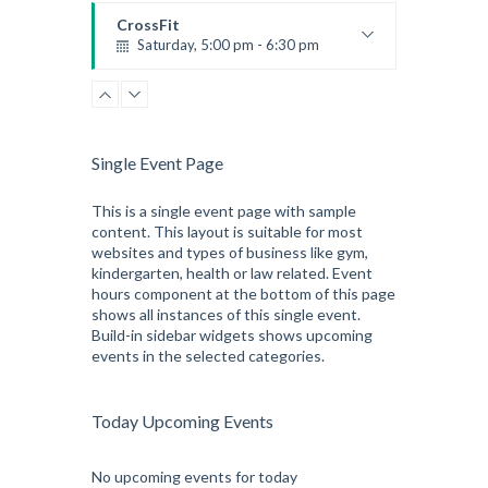
Emma Brown
CrossFit
Saturday, 5:00 pm - 6:30 pm
Advanced
Kevin Nomak
CrossFit
Sunday, 3:00 pm - 4:00 pm
Beginners
Single Event Page
Kevin Nomak
CrossFit
Tuesday, 3:00 pm - 4:00 pm
This is a single event page with sample
content. This layout is suitable for most
Intermediate
websites and types of business like gym,
Kevin Nomak
kindergarten, health or law related. Event
hours component at the bottom of this page
shows all instances of this single event.
Build-in sidebar widgets shows upcoming
events in the selected categories.
Today Upcoming Events
No upcoming events for today