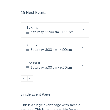
15 Next Events
Boxing
Saturday, 11:00 am - 1:00 pm
Boxing class
Robert Bandana
Zumba
Saturday, 3:00 pm - 4:00 pm
Preschool class
Emma Brown
CrossFit
Saturday, 5:00 pm - 6:30 pm
Advanced
Kevin Nomak
CrossFit
Sunday, 3:00 pm - 4:00 pm
Beginners
Single Event Page
Kevin Nomak
CrossFit
Tuesday, 3:00 pm - 4:00 pm
This is a single event page with sample
content. This layout is suitable for most
Intermediate