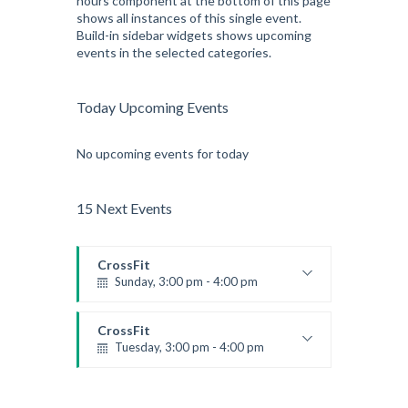
hours component at the bottom of this page
shows all instances of this single event.
Build-in sidebar widgets shows upcoming
events in the selected categories.
Today Upcoming Events
No upcoming events for today
15 Next Events
CrossFit
Sunday, 3:00 pm - 4:00 pm
Beginners
Kevin Nomak
CrossFit
Tuesday, 3:00 pm - 4:00 pm
Intermediate
Kevin Nomak