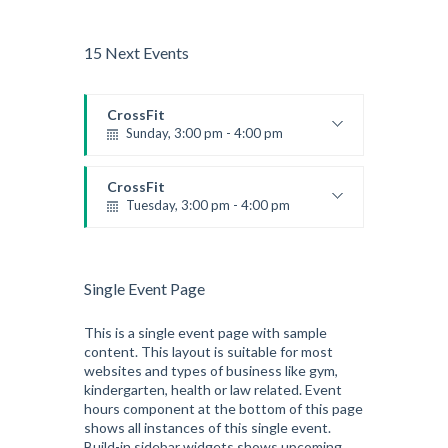
15 Next Events
CrossFit
Sunday, 3:00 pm - 4:00 pm
Beginners
Kevin Nomak
CrossFit
Tuesday, 3:00 pm - 4:00 pm
Intermediate
Kevin Nomak
Single Event Page
This is a single event page with sample
content. This layout is suitable for most
websites and types of business like gym,
kindergarten, health or law related. Event
hours component at the bottom of this page
shows all instances of this single event.
Build-in sidebar widgets shows upcoming