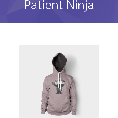
Patient Ninja
-- Home Style II
-- Home Style III
-- Home Style IV
Pages
-- Pages I
---- เกี่ยวกับเรา
---- เกี่ยวกับเรา II
---- Our Services I
---- Our Services II
---- Page Right Sidebar