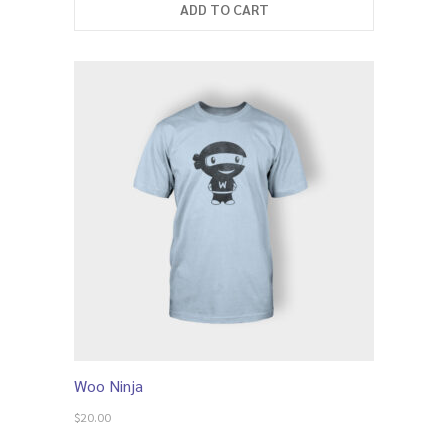
ADD TO CART
Shop
-- Cart
-- Products
-- My account
-- List Of WooCommerce Widgets
Shortcodes
-- Shortcodes I
---- Accordion
---- Audio
Woo Ninja
---- Background Video
$
20.00
---- Blockquote