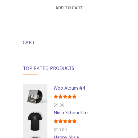
ADD TO CART
---- Box
---- Button
---- Call To Action
CART
---- Class
---- Contact Form
TOP RATED PRODUCTS
---- Counter Box
---- Counter List
Woo Album #4
-- Shortcodes II
Rated
5.00
$
9.00
out of 5
Ninja Silhouette
---- Divider
---- Dropcap
Rated
5.00
$
20.00
out of 5
Happy Ninja