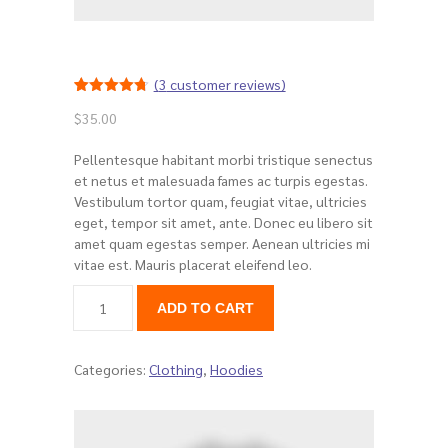
---- Page Left Sidebar
-- Pages II
(
3
customer reviews)
---- หลักสูตรและการสอน
Rated
3
4.67
$
35.00
out of 5
---- Single Class
based on
customer
Pellentesque habitant morbi tristique senectus
ratings
---- Our Staff I
et netus et malesuada fames ac turpis egestas.
Vestibulum tortor quam, feugiat vitae, ultricies
---- บุคลากร
eget, tempor sit amet, ante. Donec eu libero sit
amet quam egestas semper. Aenean ultricies mi
---- Single Teacher
vitae est. Mauris placerat eleifend leo.
---- Meal Menu
ADD TO CART
-- Pages III
Categories:
Clothing
,
Hoodies
---- II Columns Gallery
---- III Columns Gallery